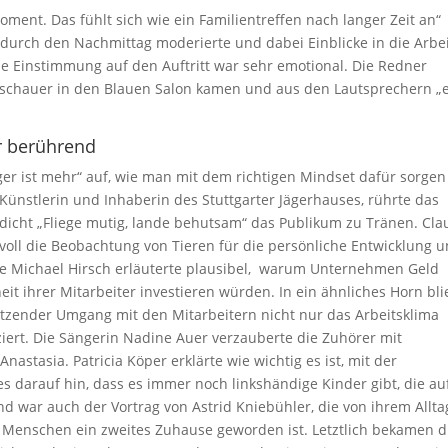
oment. Das fühlt sich wie ein Familientreffen nach langer Zeit an“
 durch den Nachmittag moderierte und dabei Einblicke in die Arbe
e Einstimmung auf den Auftritt war sehr emotional. Die Redner
schauer in den Blauen Salon kamen und aus den Lautsprechern „
r berührend
ger ist mehr“ auf, wie man mit dem richtigen Mindset dafür sorgen
, Künstlerin und Inhaberin des Stuttgarter Jägerhauses, rührte das
cht „Fliege mutig, lande behutsam“ das Publikum zu Tränen. Cla
tvoll die Beobachtung von Tieren für die persönliche Entwicklung 
 Michael Hirsch erläuterte plausibel, warum Unternehmen Geld
t ihrer Mitarbeiter investieren würden. In ein ähnliches Horn bli
hätzender Umgang mit den Mitarbeitern nicht nur das Arbeitsklima
iert. Die Sängerin Nadine Auer verzauberte die Zuhörer mit
astasia. Patricia Köper erklärte wie wichtig es ist, mit der
 darauf hin, dass es immer noch linkshändige Kinder gibt, die au
war auch der Vortrag von Astrid Kniebühler, die von ihrem Allta
le Menschen ein zweites Zuhause geworden ist. Letztlich bekamen d