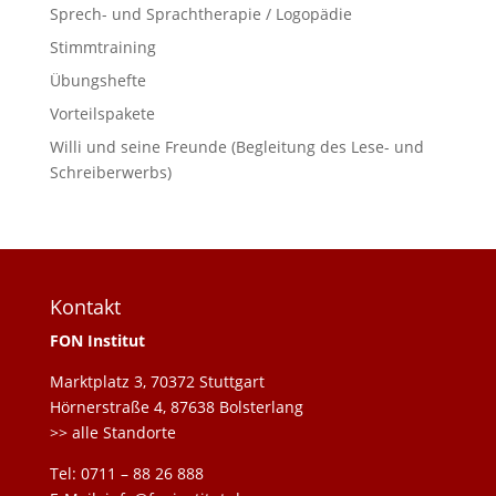
Sprech- und Sprachtherapie / Logopädie
Stimmtraining
Übungshefte
Vorteilspakete
Willi und seine Freunde (Begleitung des Lese- und
Schreiberwerbs)
Kontakt
FON Institut
Marktplatz 3, 70372 Stuttgart
Hörnerstraße 4, 87638 Bolsterlang
>> alle Standorte
Tel: 0711 – 88 26 888